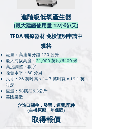
進階級低氧產生器
​(最大建議使用量 12小時/天)
TFDA 醫療器材 免檢證明申請中
​規格
流量：高達每分鐘 120 公升
最大海拔高度：
21,000 英尺/6400 米
高度調整：數字
噪音水平：60 分貝
尺寸：26 英吋高 x 14.7 英吋寬 x 19.1 英
吋深
重量：58磅/26.3公斤
美國製造
含進口關稅，發票，運費,配件
(主機原廠一年保固)
取得報價